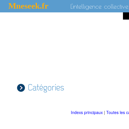
Mneseek.fr
L'intelligence collective
Catégories
Indexs principaux
|
Toutes les c