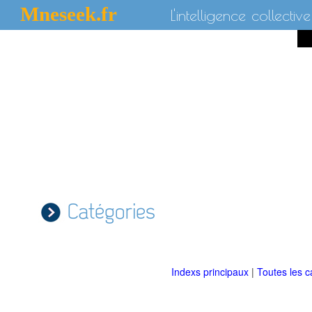
Mneseek.fr
L'intelligence collective
Catégories
Indexs principaux
|
Toutes les c