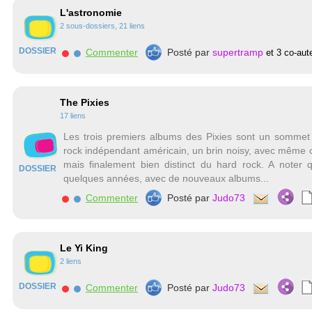
L'astronomie
2 sous-dossiers, 21 liens
DOSSIER
Commenter
Posté par
supertramp
et 3 co-aut
The Pixies
17 liens
Les trois premiers albums des Pixies sont un sommet da
rock indépendant américain, un brin noisy, avec même 
mais finalement bien distinct du hard rock. A noter 
DOSSIER
quelques années, avec de nouveaux albums...
Commenter
Posté par
Judo73
Le Yi King
2 liens
DOSSIER
Commenter
Posté par
Judo73