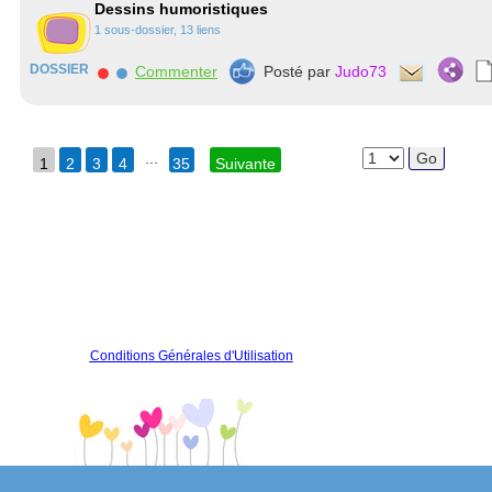
Dessins humoristiques
1 sous-dossier, 13 liens
DOSSIER
Commenter
Posté par
Judo73
...
1
2
3
4
35
Suivante
Conditions Générales d'Utilisation