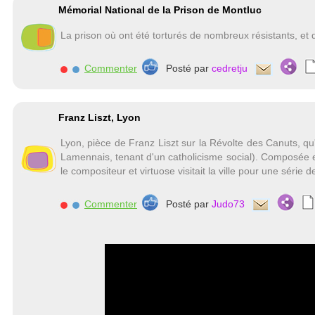
Mémorial National de la Prison de Montluc
La prison où ont été torturés de nombreux résistants, et q
Commenter
Posté par
cedretju
Franz Liszt, Lyon
Lyon, pièce de Franz Liszt sur la Révolte des Canuts, qu'i
Lamennais, tenant d'un catholicisme social). Composée e
le compositeur et virtuose visitait la ville pour une série 
Commenter
Posté par
Judo73