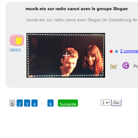
musik-etc sur radio canut avec le groupe Slogan
musik-etc sur radio canut avec Slogan (le Gainsbourg de L
VIDEO
2 comme
Po
...
1
2
3
4
6
Suivante