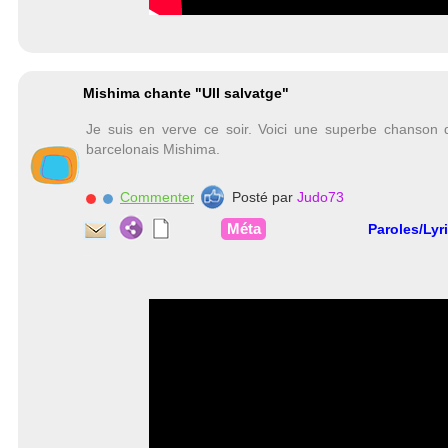
Mishima chante "Ull salvatge"
Je suis en verve ce soir. Voici une superbe chanson
barcelonais Mishima.
Commenter
Posté par
Judo73
Méta
Paroles/Lyr