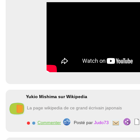
Yukio Mishima sur Wikipedia
La page wikipedia de ce grand écrivain japonais
Commenter
Posté par
Judo73