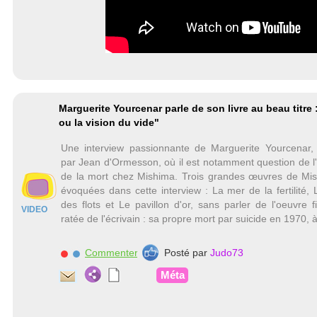
Marguerite Yourcenar parle de son livre au beau titre
ou la vision du vide"
Une interview passionnante de Marguerite Yourcenar
par Jean d'Ormesson, où il est notamment question de l
de la mort chez Mishima. Trois grandes œuvres de Mi
évoquées dans cette interview : La mer de la fertilité, 
des flots et Le pavillon d'or, sans parler de l'oeuvre f
VIDEO
ratée de l'écrivain : sa propre mort par suicide en 1970, 
Commenter
Posté par
Judo73
Méta