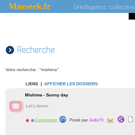
Mneseek.fr
L'intelligence collective
Recherche
Votre recherche : "mishima"
LIENS
|
AFFICHER LES DOSSIERS
Mishima - Sunny day
Let's dance...
Commenter
Posté par
Judo73