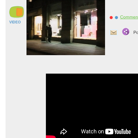
Commen
VIDEO
Po