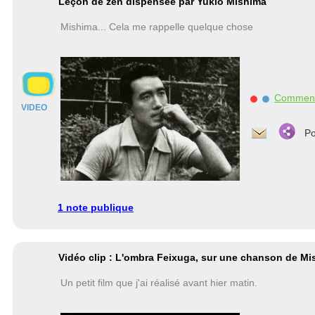
Leçon de zen dispensée par Yukio Mishima
Mishima... Cela me rappelle quelque chose
Commen
VIDEO
Po
1 note publique
Vidéo clip : L'ombra Feixuga, sur une chanson de M
Un petit film que j'ai réalisé avant hier matin.