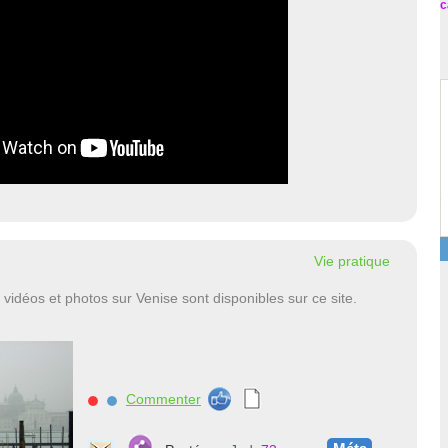
c
Vie pratique
s vidéos et photos sur Venise sont disponibles sur ce site.
Commenter
nnnn