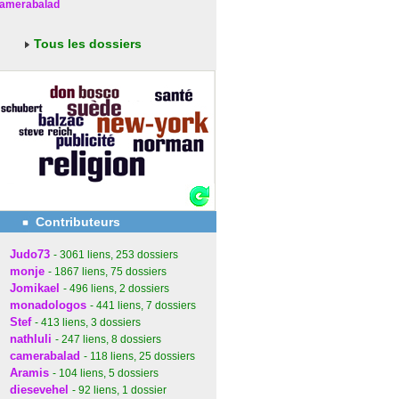
amerabalad
Tous les dossiers
Contributeurs
Judo73
- 3061
liens
, 253
dossiers
monje
- 1867
liens
, 75
dossiers
Jomikael
- 496
liens
, 2
dossiers
monadologos
- 441
liens
, 7
dossiers
Stef
- 413
liens
, 3
dossiers
nathluli
- 247
liens
, 8
dossiers
camerabalad
- 118
liens
, 25
dossiers
Aramis
- 104
liens
, 5
dossiers
diesevehel
- 92
liens
, 1
dossier