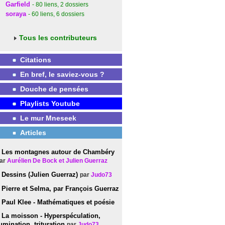
Garfield
- 80
liens
, 2
dossiers
soraya
- 60
liens
, 6
dossiers
Tous les contributeurs
Citations
En bref, le saviez-vous ?
Douche de pensées
Playlists Youtube
Le mur Mneseek
Articles
Les montagnes autour de Chambéry
ar
Aurélien De Bock et Julien Guerraz
Dessins (Julien Guerraz)
par
Judo73
Pierre et Selma, par François Guerraz
Paul Klee - Mathématiques et poésie
La moisson - Hyperspéculation,
umination, trituration
par
Judo73