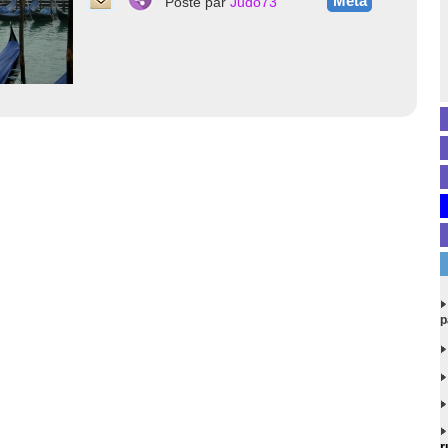
Méta
Posté par
Judo73
p
r