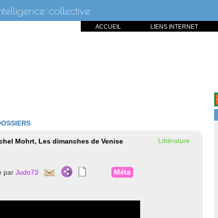
intelligence collective
ACCUEIL
LIENS INTERNET
DOSSIERS
Littérature
ichel Mohrt, Les dimanches de Venise
Méta
é par
Judo73