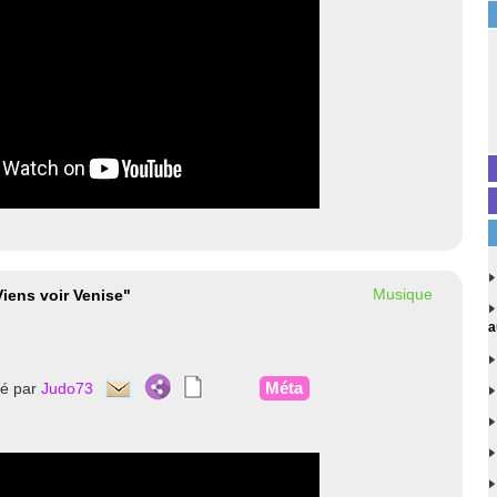
Musique
iens voir Venise"
a
Méta
té par
Judo73