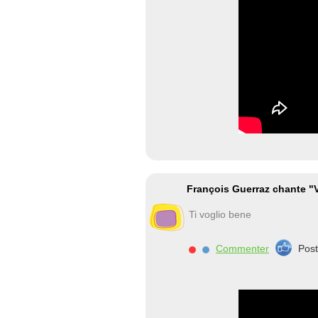
François Guerraz chante "V
Ti voglio bene
Commenter
Pos