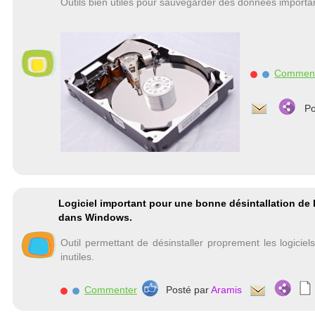
Outils bien utiles pour sauvegarder des données importan
Commen
Po
Logiciel important pour une bonne désintallation de l
dans Windows.
Outil permettant de désinstaller proprement les logiciels
inutiles.
Commenter
Posté par
Aramis