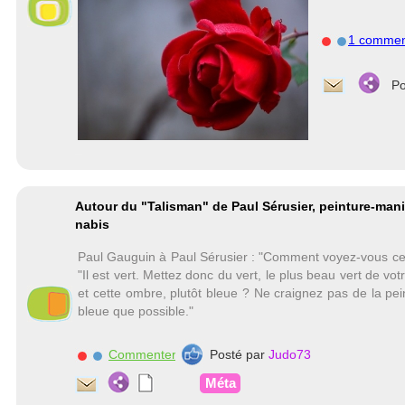
1 commen
Po
Autour du "Talisman" de Paul Sérusier, peinture-mani
nabis
Paul Gauguin à Paul Sérusier : "Comment voyez-vous cet
"Il est vert. Mettez donc du vert, le plus beau vert de votr
et cette ombre, plutôt bleue ? Ne craignez pas de la pei
bleue que possible."
Commenter
Posté par
Judo73
Méta