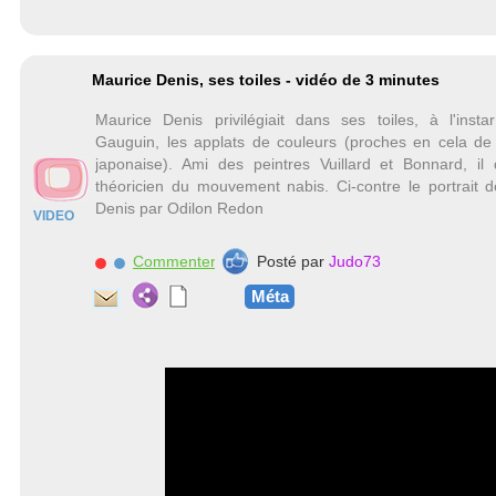
Maurice Denis, ses toiles - vidéo de 3 minutes
Maurice Denis privilégiait dans ses toiles, à l'inst
Gauguin, les applats de couleurs (proches en cela de
japonaise). Ami des peintres Vuillard et Bonnard, il 
théoricien du mouvement nabis. Ci-contre le portrait 
Denis par Odilon Redon
VIDEO
Commenter
Posté par
Judo73
Méta