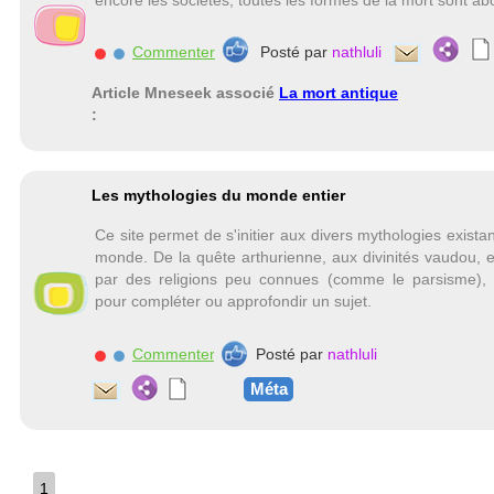
encore les sociétés, toutes les formes de la mort sont ab
Commenter
Posté par
nathluli
Article Mneseek associé
La mort antique
:
Les mythologies du monde entier
Ce site permet de s'initier aux divers mythologies exista
monde. De la quête arthurienne, aux divinités vaudou, 
par des religions peu connues (comme le parsisme), 
pour compléter ou approfondir un sujet.
Commenter
Posté par
nathluli
Méta
1