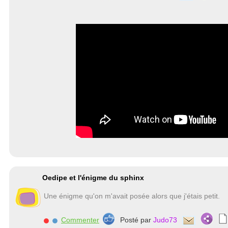
Oedipe et l'énigme du sphinx
Une énigme qu'on m'avait posée alors que j'étais petit.
Commenter
Posté par
Judo73