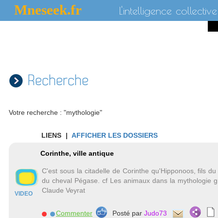
Mneseek.fr
L'intelligence collective
Recherche
Votre recherche : "mythologie"
LIENS
|
AFFICHER LES DOSSIERS
Corinthe, ville antique
C'est sous la citadelle de Corinthe qu'Hipponoos, fils du
du cheval Pégase. cf Les animaux dans la mythologie g
Claude Veyrat
VIDEO
Commenter
Posté par
Judo73