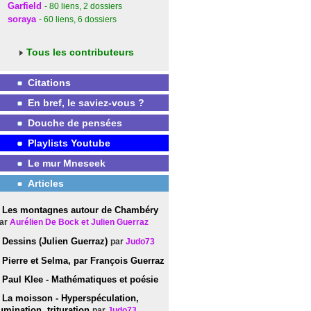
Garfield
- 80
liens
, 2
dossiers
soraya
- 60
liens
, 6
dossiers
Tous les contributeurs
Citations
En bref, le saviez-vous ?
Douche de pensées
Playlists Youtube
Le mur Mneseek
Articles
Les montagnes autour de Chambéry
ar
Aurélien De Bock et Julien Guerraz
Dessins (Julien Guerraz)
par
Judo73
Pierre et Selma, par François Guerraz
Paul Klee - Mathématiques et poésie
La moisson - Hyperspéculation,
umination, trituration
par
Judo73