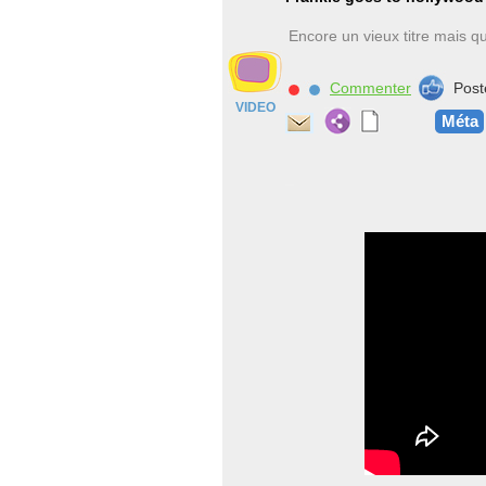
Encore un vieux titre mais qu
Commenter
Post
VIDEO
Méta