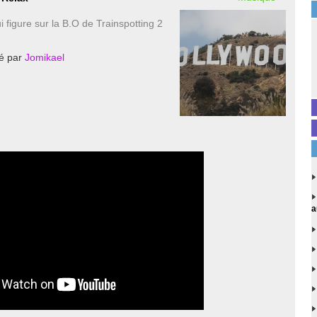
i figure sur la B.O de Trainspotting 2
é par
Jomikael
a