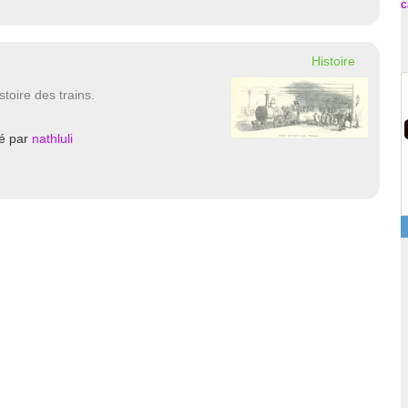
c
Histoire
stoire des trains.
é par
nathluli