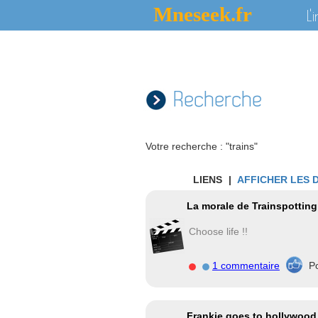
Mneseek.fr
L'
Recherche
Votre recherche : "trains"
LIENS
|
AFFICHER LES 
La morale de Trainspotting
Choose life !!
1 commentaire
P
Frankie goes to hollywood