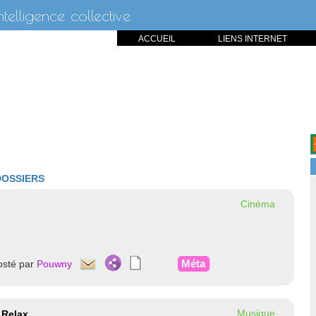
intelligence collective
ACCUEIL
LIENS INTERNET
DOSSIERS
Cinéma
Méta
osté par
Pouwny
Musique
 Relax